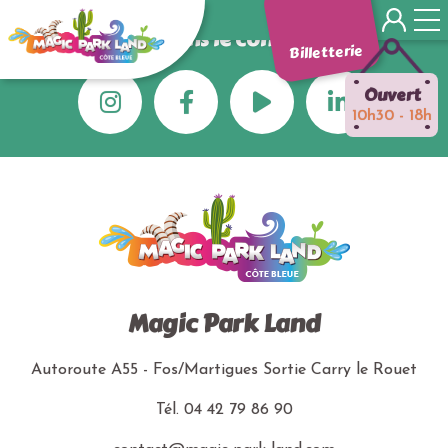
Panneau de gestion des cookies
Gardons le contact !
Billetterie
•
•
Ouvert
10h30 - 18h
•
•
Magic Park Land
Autoroute A55 - Fos/Martigues
Sortie Carry le Rouet
Tél.
04 42 79 86 90