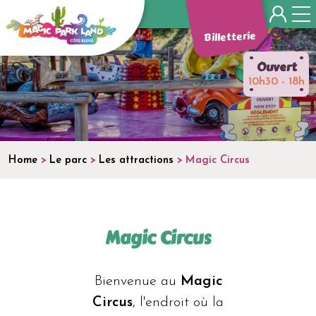
Panneau de gestion des cookies
Billetterie
•
•
Ouvert
10h30 - 18h
•
•
Home
Le parc
Les attractions
Magic Circus
Magic Circus
Bienvenue au
Magic
Circus
, l'endroit où la