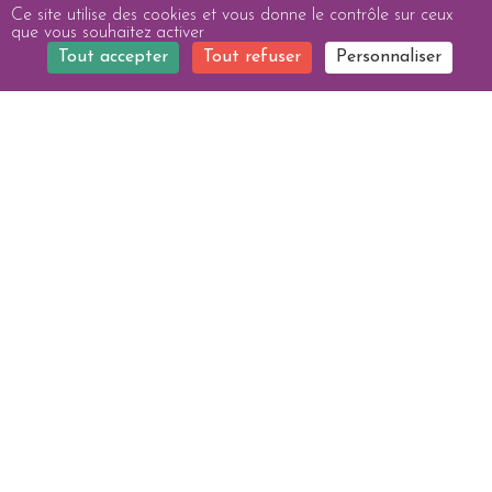
Ce site utilise des cookies et vous donne le contrôle sur ceux
que vous souhaitez activer
Venir
Tout accepter
Tout refuser
Personnaliser
Avis
Jobs
Flyer
Contact
Foire aux Questions
Mentions légales
-
Charte Confidentialité
- Création site web
e
partenair
e
-
Gestion des cookies